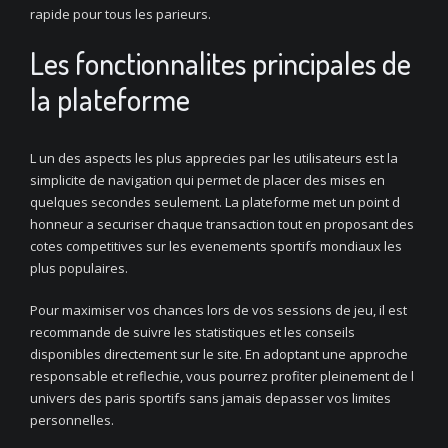
rapide pour tous les parieurs.
Les fonctionnalites principales de
la plateforme
L un des aspects les plus apprecies par les utilisateurs est la
simplicite de navigation qui permet de placer des mises en
quelques secondes seulement. La plateforme met un point d
honneur a securiser chaque transaction tout en proposant des
cotes competitives sur les evenements sportifs mondiaux les
plus populaires.
Pour maximiser vos chances lors de vos sessions de jeu, il est
recommande de suivre les statistiques et les conseils
disponibles directement sur le site. En adoptant une approche
responsable et reflechie, vous pourrez profiter pleinement de l
univers des paris sportifs sans jamais depasser vos limites
personnelles.