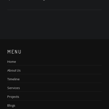
MENU
Home
About Us
Timeline
Services
Projects
Blogs