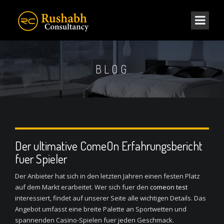
BLOG
Der ultimative ComeOn Erfahrungsbericht
fuer Spieler
Der Anbieter hat sich in den letzten Jahren einen festen Platz
auf dem Markt erarbeitet. Wer sich fuer den
comeon test
interessiert, findet auf unserer Seite alle wichtigen Details. Das
Angebot umfasst eine breite Palette an Sportwetten und
spannenden Casino-Spielen fuer jeden Geschmack.