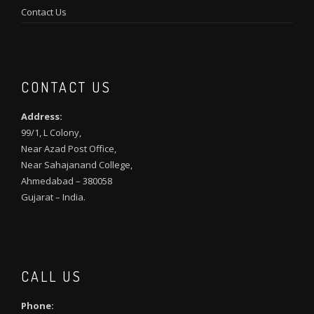
Contact Us
CONTACT US
Address:
99/1, L Colony,
Near Azad Post Office,
Near Sahajanand College,
Ahmedabad – 380058
Gujarat – India.
CALL US
Phone: