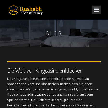
BLOG
Die Welt von Kingcasino entdecken
Das Kingcasino bietet eine beeindruckende Auswahl an
spannenden Slots und klassischen Tischspielen für jeden
Geschmack. Wer nach neuen Abenteuern sucht, findet hier den
free spins 2019 kingcasino bonus
und kann sofort mit dem
Spielen starten. Die Plattform überzeugt durch eine
benutzerfreundliche Oberfläche und ein faires Spielumfeld.