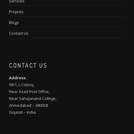
Services
Projects
Blogs
Contact Us
CONTACT US
Address:
99/1, L Colony,
Near Azad Post Office,
Near Sahajanand College,
Ahmedabad – 380058
Gujarat – India.