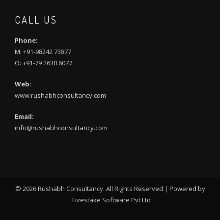
CALL US
Phone:
M: +91-98242 73877
O: +91-79 2630 6077
Web:
www.rushabhconsultancy.com
Email:
info@rushabhconsultancy.com
©
2026 Rushabh Consultancy. All Rights Reserved | Powered by
:
Fivestake Software Pvt Ltd